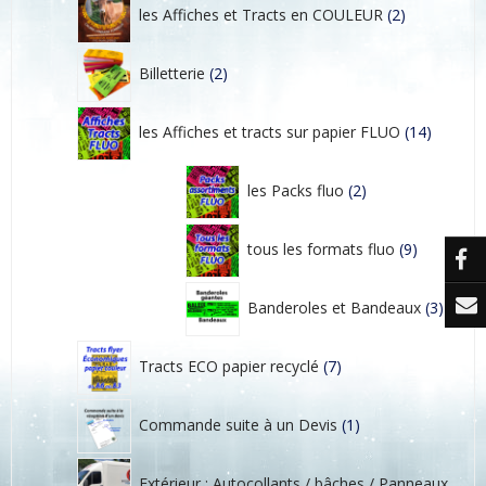
p
les Affiches et Tracts en COULEUR
2
r
o
2
d
p
Billetterie
2
u
r
i
o
1
t
d
4
les Affiches et tracts sur papier FLUO
14
s
u
p
i
r
2
t
o
p
les Packs fluo
2
s
d
r
u
o
9
i
d
p
tous les formats fluo
9
t
u
r
s
i
o
3
t
d
p
Banderoles et Bandeaux
3
s
u
r
i
o
7
t
d
p
Tracts ECO papier recyclé
7
s
u
r
i
o
1
t
d
p
Commande suite à un Devis
1
s
u
r
i
o
t
d
Extérieur : Autocollants / bâches / Panneaux