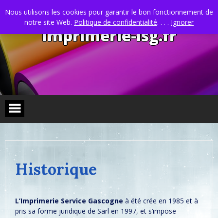
Skip
to
Nous utilisons les cookies pour garantir le bon fonctionnement de
content
notre site Web.
Politique de confidentialité
. . . .
Ignorer
Imprimerie-isg.fr
Historique
L’Imprimerie Service Gascogne
à été crée en 1985 et à
pris sa forme juridique de Sarl en 1997, et s’impose