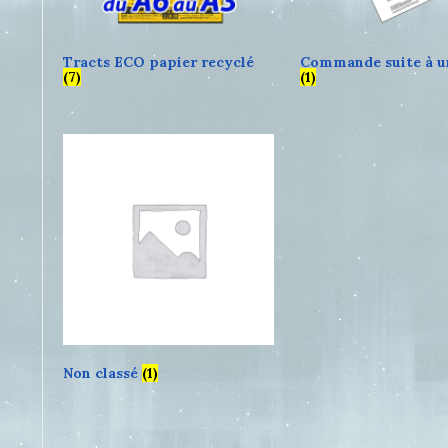
Tracts ECO papier recyclé
Commande suite à u
(7)
(1)
Non classé
(1)