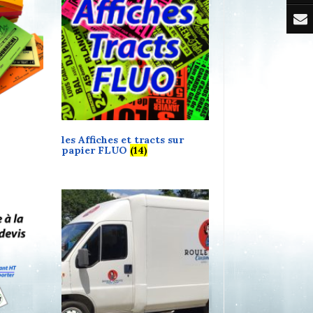
les Affiches et tracts sur
papier FLUO
(14)