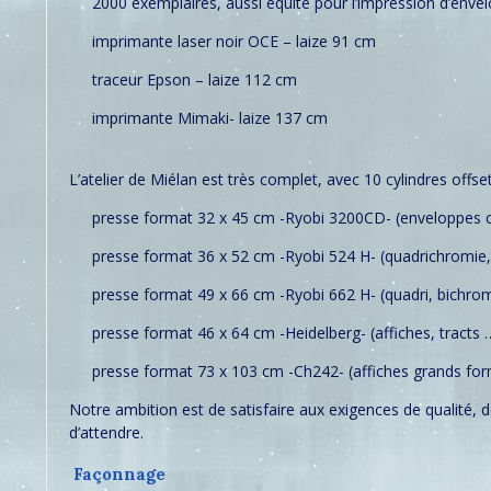
2000 exemplaires, aussi équité pour l’impression d’enve
imprimante laser noir OCE – laize 91 cm
traceur Epson – laize 112 cm
imprimante Mimaki- laize 137 cm
L’atelier de Miélan est très complet, avec 10 cylindres offse
presse format 32 x 45 cm -Ryobi 3200CD- (enveloppes 
presse format 36 x 52 cm -Ryobi 524 H- (quadrichromie,
presse format 49 x 66 cm -Ryobi 662 H- (quadri, bichro
presse format 46 x 64 cm -Heidelberg- (affiches, tracts 
presse format 73 x 103 cm -Ch242- (affiches grands fo
Notre ambition est de satisfaire aux exigences de qualité, de
d’attendre.
Façonnage