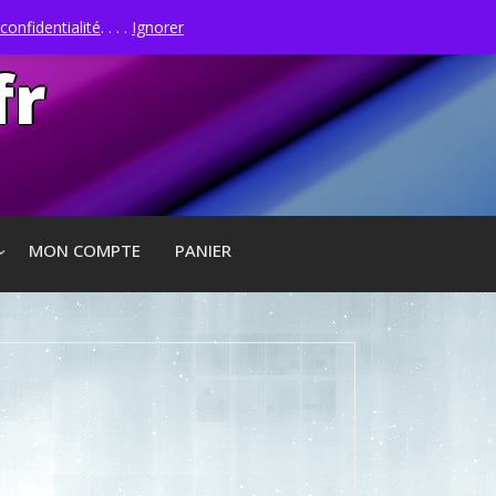
confidentialité
. . . .
Ignorer
fr
MON COMPTE
PANIER