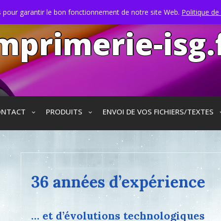
s pour garantir le bon fonctionnement de notre site Web.
Politique de 
mprimerie-isg.
ONTACT
PRODUITS
ENVOI DE VOS FICHIERS/TEXTES
36 années d’expérience
… et d’évolutions technologiques