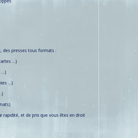
loppes
t, des presses tous formats :
cartes …)
 …)
mies …)
…)
rmats)
 rapidité, et de prix que vous êtes en droit