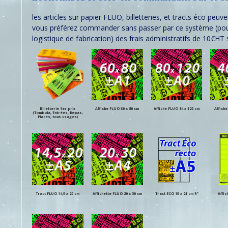
d
t
i
s
u
u
s
t
i
les articles sur papier FLUO, billetteries, et tracts éco pe
i
t
vous préférez commander sans passer par ce système (pourta
t
logistique de fabrication) des frais administratifs de 10€HT 
Billetterie 1er prix
Affiche FLUO 60 x 80 cm
Affiche FLUO 84 x 120 cm
Affiche
(Tombola, Entrées, Repas,
Places, tous usages)
Tract FLUO 14,5 x 20 cm
Affichette FLUO 20 x 30 cm
Tract ECO 15 x 21 cm R°
Affic