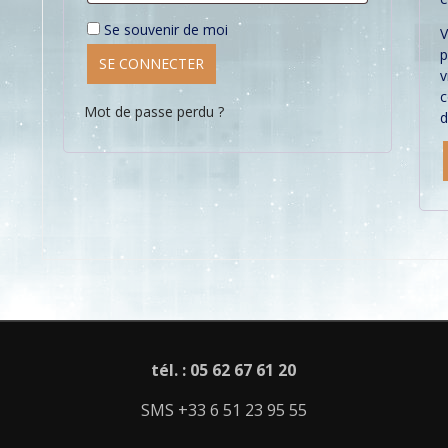
Se souvenir de moi
V
p
SE CONNECTER
v
c
Mot de passe perdu ?
d
tél. : 05 62 67 61 20
SMS +33 6 51 23 95 55