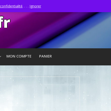
confidentialité
. . . .
Ignorer
fr
MON COMPTE
PANIER