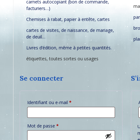
carnets autocopiant (bon de commande,
mar
facturiers…)
pa
Chemises à rabat, papier à entête, cartes
br
cartes de visites, de naissance, de mariage,
de deuil…
pla
Livres d’édition, même à petites quantités.
étiquettes, toutes sortes ou usages
Se connecter
S’
Obligatoire
Identifiant ou e-mail
*
Obligatoire
Mot de passe
*
U
m
e