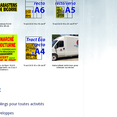
ndeau FLUO
Tract ECO 10 x 15 cm R°
Tract ECO 15 x 21 cm R°/V°
60 x 20 cm
es & Flyer FLUO
Tract ECO 21 x 30 cm R°
Autocollant extérieur pour
mprimés en 2 ou 3
véhicule ou vitrine
couleurs
:
lings pour toutes activités
veloppes