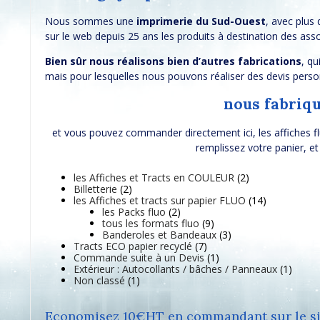
Nous sommes une
imprimerie du Sud-Ouest
, avec plus
sur le web depuis 25 ans les produits à destination des asso
Bien sûr nous réalisons bien d’autres fabrications
, qu
mais pour lesquelles nous pouvons réaliser des devis perso
nous fabriqu
et vous pouvez commander directement ici, les affiches fluo,
remplissez votre panier, 
2
les Affiches et Tracts en COULEUR
2
2
p
Billetterie
2
p
r
1
les Affiches et tracts sur papier FLUO
14
r
2
o
4
les Packs fluo
2
o
p
9
d
p
tous les formats fluo
9
d
r
p
3
u
r
Banderoles et Bandeaux
3
u
o
7
r
p
i
o
Tracts ECO papier recyclé
7
i
d
p
o
1
r
t
d
Commande suite à un Devis
1
t
u
r
d
p
o
s
u
1
Extérieur : Autocollants / bâches / Panneaux
1
s
1
i
o
u
r
d
i
p
Non classé
1
p
t
d
i
o
u
t
r
r
s
u
t
d
i
s
o
o
i
s
u
t
d
Economisez 10€HT en commandant sur le si