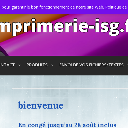
s pour garantir le bon fonctionnement de notre site Web.
Politique de 
mprimerie-isg.
ONTACT
PRODUITS
ENVOI DE VOS FICHIERS/TEXTES
bienvenue
En congé jusqu’au 28 août inclus