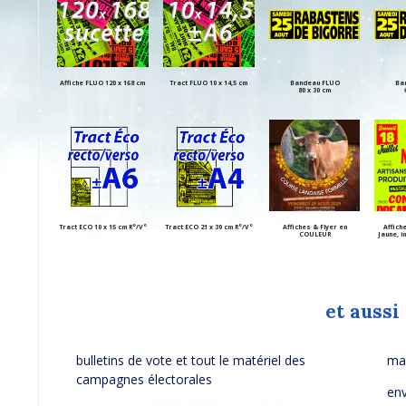
Affiche FLUO 120 x 168 cm
Tract FLUO 10 x 14,5 cm
Bandeau FLUO
Ba
80 x 30 cm
Tract ECO 10 x 15 cm R°/V°
Tract ECO 21 x 30 cm R°/V°
Affiches & Flyer en
Affich
COULEUR
Jaune, i
et aussi 
bulletins de vote et tout le matériel des
mai
campagnes électorales
en