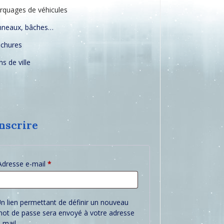
quages de véhicules
nneaux, bâches…
ochures
ns de ville
inscrire
Obligatoire
Adresse e-mail
*
n lien permettant de définir un nouveau
ot de passe sera envoyé à votre adresse
-mail.