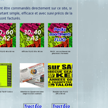
uvent être commandés directement sur ce site, si
nt simple, efficace et avec suivi précis de la
sont facturés.
 FLUO 40 x 60 cm
Affiche FLUO 30 x 40 cm
PACK : assortiment de
plusieurs formats
he Tarif Conso
Billetterie Quadrichromie
Banderole FLUO
(impression couleur)
275 x 84 cm