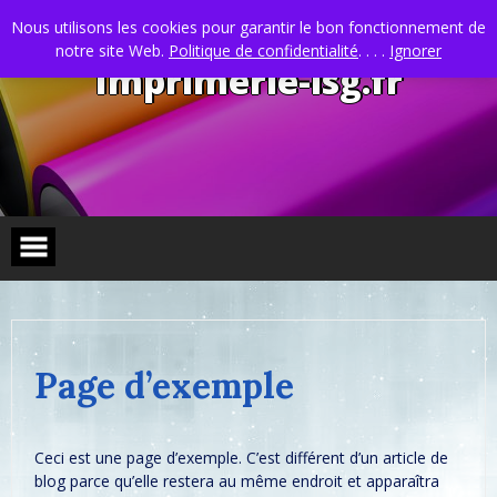
Skip
to
Nous utilisons les cookies pour garantir le bon fonctionnement de
content
notre site Web.
Politique de confidentialité
. . . .
Ignorer
Imprimerie-isg.fr
Page d’exemple
Ceci est une page d’exemple. C’est différent d’un article de
blog parce qu’elle restera au même endroit et apparaîtra